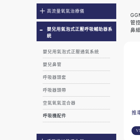
高流量氧氣治療儀
G
管
嬰兒用氣泡式正壓呼吸輔助器系
鼻
統
嬰兒用氣泡式正壓通氣系統
嬰兒鼻管
呼吸器頭套
呼吸器頭帶
空氣氧氣混合器
推
呼吸機配件
V