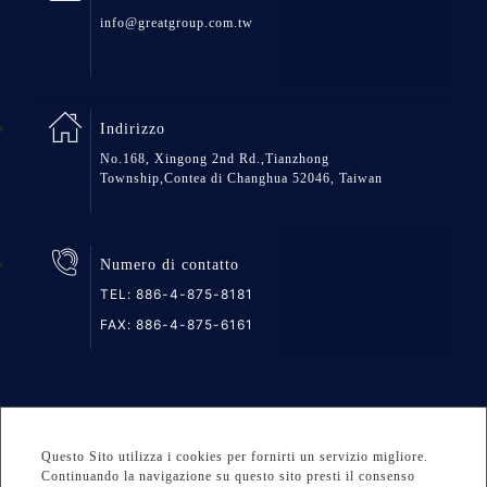
info@greatgroup.com.tw
Indirizzo
No.168, Xingong 2nd Rd.,Tianzhong
Township,Contea di Changhua 52046, Taiwan
Numero di contatto
TEL:
886-4-875-8181
FAX: 886-4-875-6161
Mappa del Sito
Privacy
DESIGNED BY Atteipo
Questo Sito utilizza i cookies per fornirti un servizio migliore.
Copyright © 2026 GREAT GROUP MEDICAL CO., LTD. All
Continuando la navigazione su questo sito presti il consenso