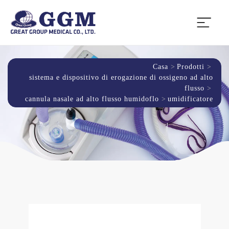
Casa
Prodotti
sistema e dispositivo di erogazione di ossigeno ad alto
flusso
cannula nasale ad alto flusso humidoflo
umidificatore