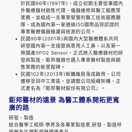
於民國86年(1997年)，成立初期主要從事國內
外醫療器材銷售代理、儀器維修與醫工服務等
業務，並組成一支專業堅實的醫工技術服務團
隊，成為國內第一家通過ISO國際品保認證的
專業醫療儀器維護與檢測的公司。
民國90年(2001年)與國內大型醫療體系共同
研發國內第一支插管病患用人工鼻，以及第一
條國產SPO2 Sensor，正式跨入醫療器材的研
發與製造，鉅邦儀器也邁入專業醫材製造與銷
售業務的新里程碑。
民國102年(2013年)新購廠房落成啟用，公司
遷移至田中工業區，並調整公司組織架構，正
式更名為『鉅邦醫材股份有限公司』。
鉅邦醫材的遠景 為醫工體系開拓更寬
廣的路
研發、製造
結合醫學工程師.學界及各專業製造業,研發、製造呼
吸器及生理監視器週邊產品