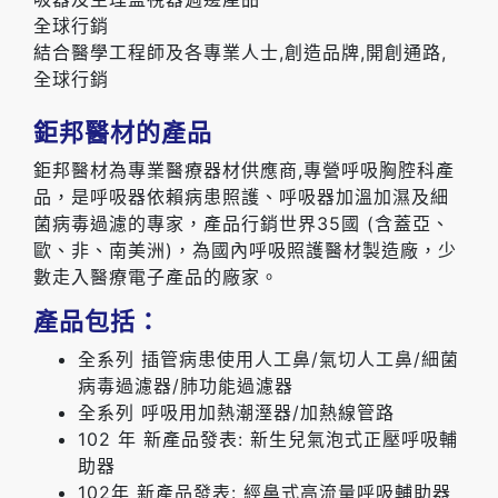
全球行銷
結合醫學工程師及各專業人士,創造品牌,開創通路,
全球行銷
鉅邦醫材的產品
鉅邦醫材為專業醫療器材供應商,專營呼吸胸腔科產
品，是呼吸器依賴病患照護、呼吸器加溫加濕及細
菌病毒過濾的專家，產品行銷世界35國 (含蓋亞、
歐、非、南美洲)，為國內呼吸照護醫材製造廠，少
數走入醫療電子產品的廠家。
產品包括：
全系列 插管病患使用人工鼻/氣切人工鼻/細菌
病毒過濾器/肺功能過濾器
全系列 呼吸用加熱潮溼器/加熱線管路
102 年 新產品發表: 新生兒氣泡式正壓呼吸輔
助器
102年 新產品發表: 經鼻式高流量呼吸輔助器