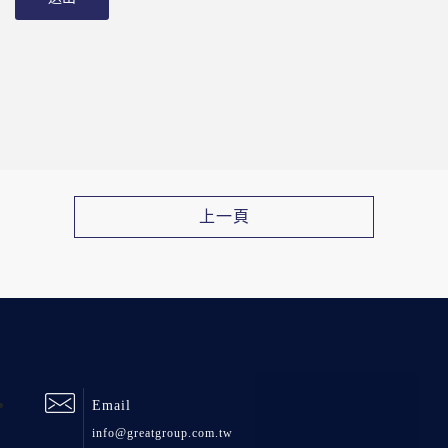
上一頁
Email
info@greatgroup.com.tw