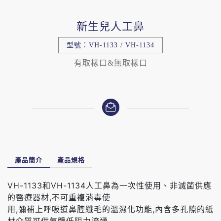
新生兒人工鼻
型號：VH-1133 / VH-1134
有取樣口&無取樣口
產品簡介
產品規格
VH-1133和VH-1134人工鼻為一次性使用、非滅菌供應
的醫療器材,不可重複消毒使
用,彌補上呼吸道鼻腔纖毛的溫濕化功能,內含多孔隙的紙
材介質可供氣體低阻力流通