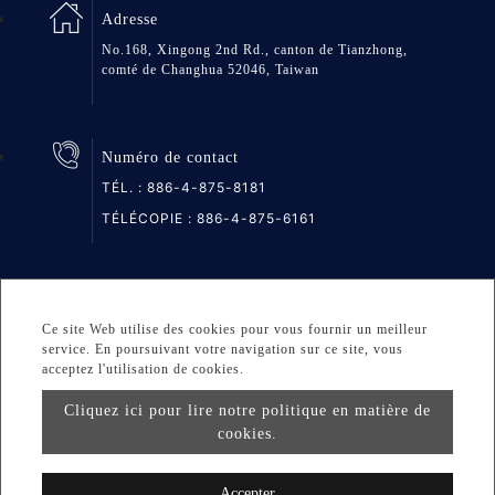
Adresse
No.168, Xingong 2nd Rd., canton de Tianzhong,
comté de Changhua 52046, Taiwan
Numéro de contact
TÉL. :
886-4-875-8181
TÉLÉCOPIE : 886-4-875-6161
Plan du site
Privacy
DESIGNED BY Atteipo
Ce site Web utilise des cookies pour vous fournir un meilleur
service. En poursuivant votre navigation sur ce site, vous
Copyright © 2026 GREAT GROUP MEDICAL CO., LTD. All
acceptez l'utilisation de cookies.
rights reserved.
Cliquez ici pour lire notre politique en matière de
cookies.
info@greatgroup.com.tw
Accepter