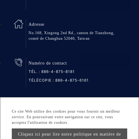
Adresse
No.168, Xingong 2nd Rd., canton de Tianzhong,
comté de Changhua 52046, Taiwan
Numéro de contact
TÉL. :
886-4-875-8181
TÉLÉCOPIE : 886-4-875-6161
Plan du site
Privacy
DESIGNED BY Atteipo
Ce site Web utilise des cookies pour vous fournir un meilleur
service. En poursuivant votre navigation sur ce site, vous
Copyright © 2026 GREAT GROUP MEDICAL CO., LTD. All
acceptez l'utilisation de cookies.
rights reserved.
Cliquez ici pour lire notre politique en matière de