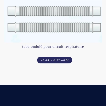
tube ondulé pour circuit respiratoire
VA-4412 & VA-4422