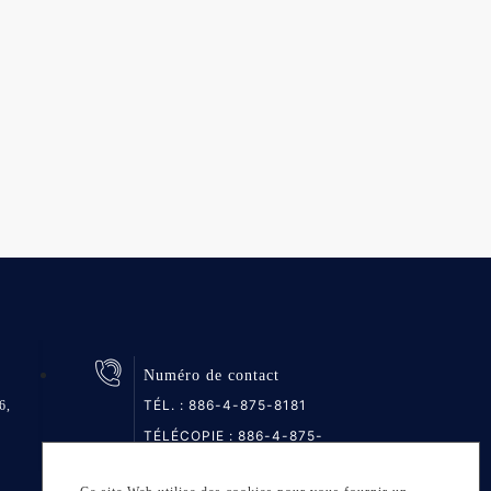
Numéro de contact
TÉL. :
886-4-875-8181
6,
TÉLÉCOPIE : 886-4-875-
6161