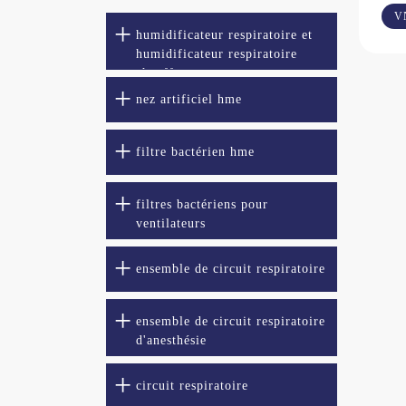
V
humidificateur respiratoire et
humidificateur respiratoire
chauffant
nez artificiel hme
filtre bactérien hme
filtres bactériens pour
ventilateurs
ensemble de circuit respiratoire
ensemble de circuit respiratoire
d'anesthésie
circuit respiratoire