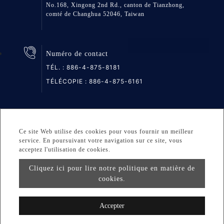
No.168, Xingong 2nd Rd., canton de Tianzhong,
comté de Changhua 52046, Taiwan
Numéro de contact
TÉL. :
886-4-875-8181
TÉLÉCOPIE : 886-4-875-6161
Plan du site
Privacy
DESIGNED BY Atteipo
Ce site Web utilise des cookies pour vous fournir un meilleur
service. En poursuivant votre navigation sur ce site, vous
Copyright © 2026 GREAT GROUP MEDICAL CO., LTD. All
acceptez l'utilisation de cookies.
rights reserved.
Cliquez ici pour lire notre politique en matière de
cookies.
info@greatgroup.com.tw
Accepter
L'un des fabricants de filtres HME de Taiwan