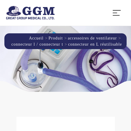
Accueil
Produit
accessoires de ventilateur
connecteur l / connecteur t
connecteur en L réutilisable