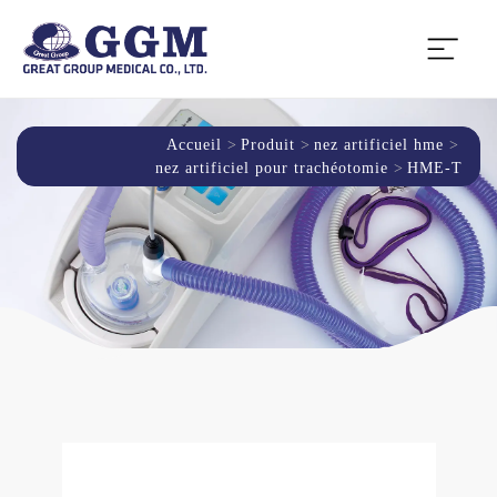
Accueil
Produit
nez artificiel hme
nez artificiel pour trachéotomie
HME-T