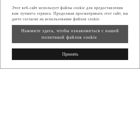
Этот веб-сайт использует файлы cookie для предоставления
вам лучшего сервиса. Продолжая просматривать этот сайт, вы
даете согласие на использование файлов cookie.
Нажмите здесь, чтобы ознакомиться с нашей
политикой файлов cookie.
Принять
одноразовый водосборник
водный трап медицинский
VD-313021-2