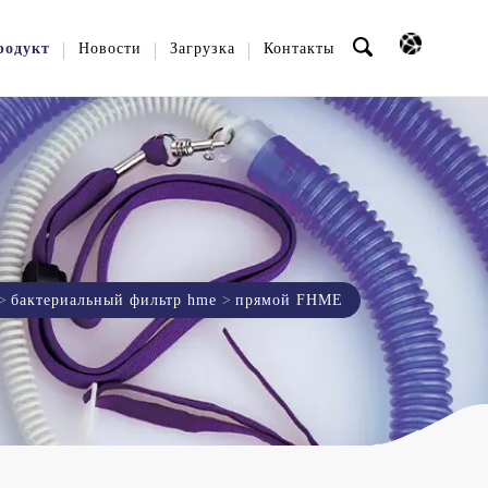
родукт
Новости
Загрузка
Контакты
бактериальный фильтр hme
прямой FHME