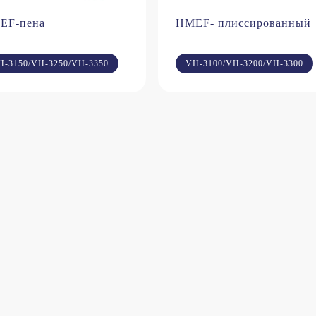
EF-пена
HMEF- плиссированный
H-3150/VH-3250/VH-3350
VH-3100/VH-3200/VH-3300