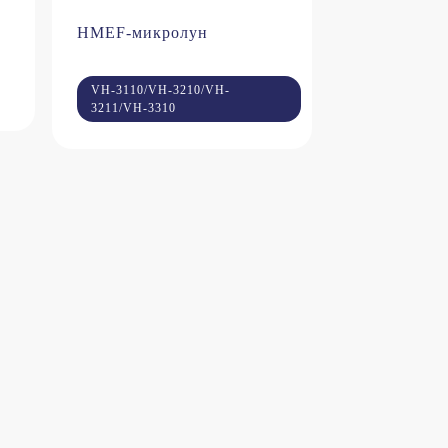
HMEF-микролун
VH-3110/VH-3210/VH-
3211/VH-3310