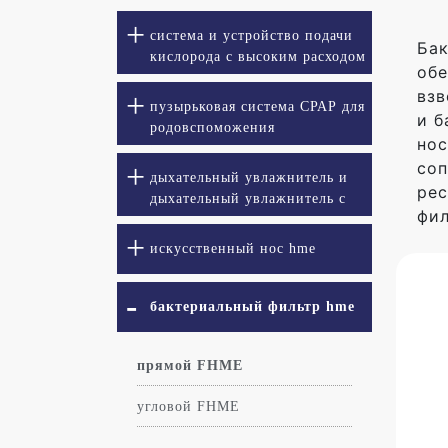
система и устройство подачи
Бак
кислорода с высоким расходом
обе
взв
пузырьковая система СРАР для
и б
родовспоможения
нос
соп
дыхательный увлажнитель и
рес
дыхательный увлажнитель с
фил
подогревом
искусственный нос hme
бактериальный фильтр hme
прямой FHME
угловой FHME