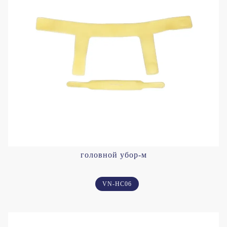
головной убор-м
VN-HC06