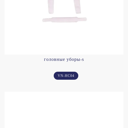
головные уборы-s
VN-HC04