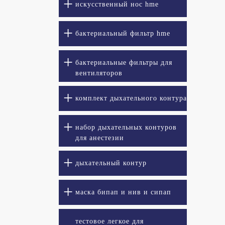
искусственный нос hme
бактериальный фильтр hme
бактериальные фильтры для
вентиляторов
комплект дыхательного контура
набор дыхательных контуров
для анестезии
дыхательный контур
маска бипап и нив и сипап
тестовое легкое для