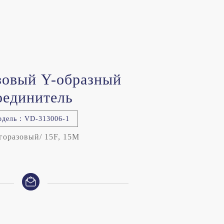
зовый Y-образный
оединитель
одель：VD-313006-1
оразовый/ 15F, 15M