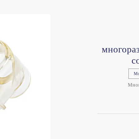
многора
с
М
Мног