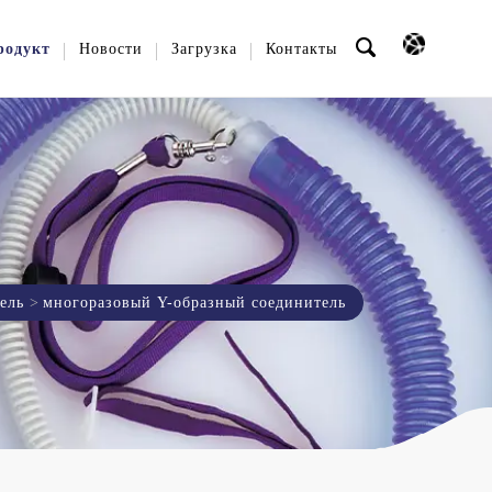
родукт
Новости
Загрузка
Контакты
ель
многоразовый Y-образный соединитель