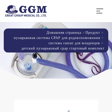
Домашняя страница
Продукт
пузырьковая система СРАР для родовспоможения
система сипап для младенцев
детский пузырьковый cpap стартовый комплект