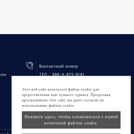
Контактный номер
ТЕЛ：
886-4-875-8181
вань
ФАКС: 886-4-875-6161
Этот веб-сайт использует файлы cookie для
предоставления вам лучшего сервиса. Продолжая
просматривать этот сайт, вы даете согласие на
использование файлов cookie.
Нажмите здесь, чтобы ознакомиться с нашей
политикой файлов cookie.