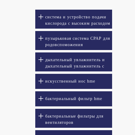
система и устройство подачи
кислорода с высоким расходом
пузырьковая система СРАР для
родовспоможения
дыхательный увлажнитель и
дыхательный увлажнитель с
подогревом
искусственный нос hme
бактериальный фильтр hme
бактериальные фильтры для
вентиляторов