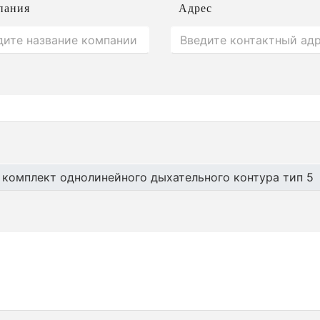
пания
Адрес