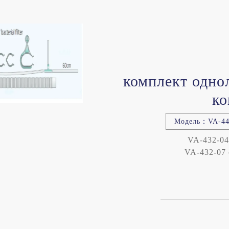
комплект одно
ко
Модель：VA-443
VA-432-04
VA-432-07 