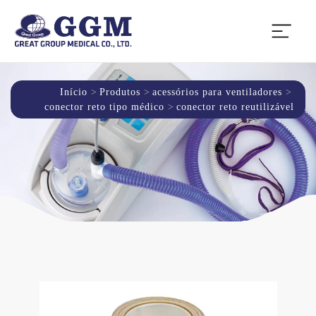
Início
Produtos
acessórios para ventiladores
conector reto tipo médico
conector reto reutilizável