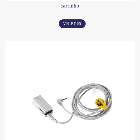
carrinho
VN-BD05