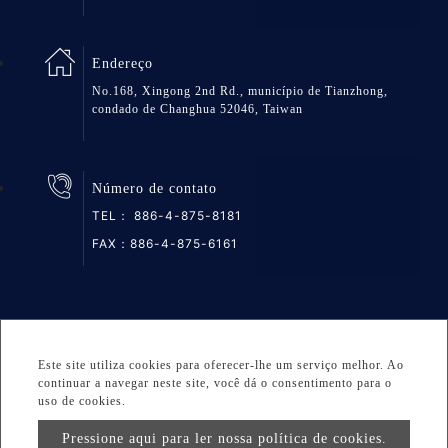
Endereço
No.168, Xingong 2nd Rd., município de Tianzhong,
condado de Changhua 52046, Taiwan
Número de contato
TEL：
886-4-875-8181
FAX：886-4-875-6161
Mapa do site
Privacidade
DESIGNED BY Atteipo
Este site utiliza cookies para oferecer-lhe um serviço melhor. Ao
Copyright © 2026 GREAT GROUP MEDICAL CO., LTD. All
continuar a navegar neste site, você dá o consentimento para o
uso de cookies.
rights reserved.
Pressione aqui para ler nossa política de cookies.
info@greatgroup.com.tw