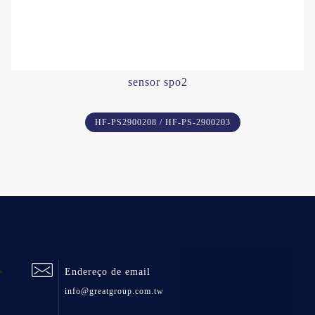
sensor spo2
HF-PS2900208 / HF-PS-2900203
Endereço de email
info@greatgroup.com.tw