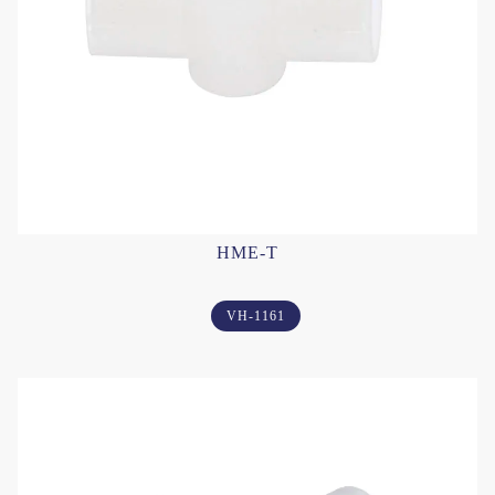
HME-T
VH-1161