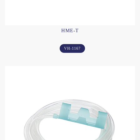
HME-T
VH-1167