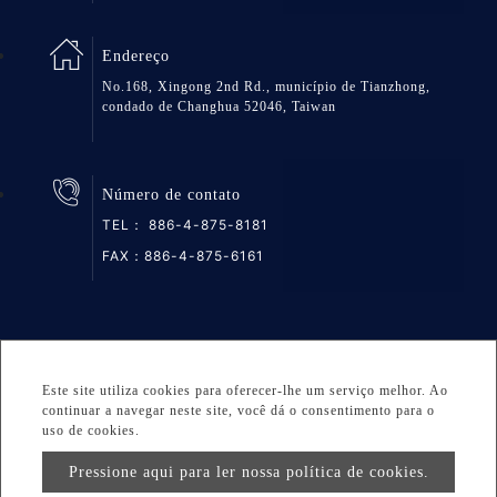
Endereço
No.168, Xingong 2nd Rd., município de Tianzhong,
condado de Changhua 52046, Taiwan
Número de contato
TEL：
886-4-875-8181
FAX：886-4-875-6161
Mapa do site
Privacidade
DESIGNED BY Atteipo
Este site utiliza cookies para oferecer-lhe um serviço melhor. Ao
Copyright © 2026 GREAT GROUP MEDICAL CO., LTD. All
continuar a navegar neste site, você dá o consentimento para o
rights reserved.
uso de cookies.
Pressione aqui para ler nossa política de cookies.
info@greatgroup.com.tw