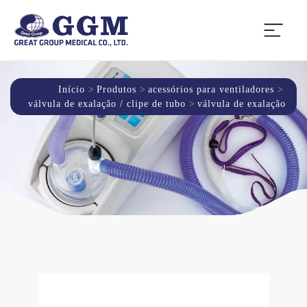
Início
Produtos
acessórios para ventiladores
válvula de exalação / clipe de tubo
válvula de exalação