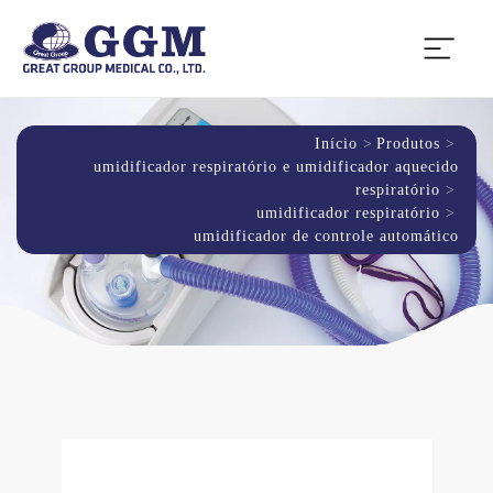
Início
Produtos
umidificador respiratório e umidificador aquecido
respiratório
umidificador respiratório
umidificador de controle automático