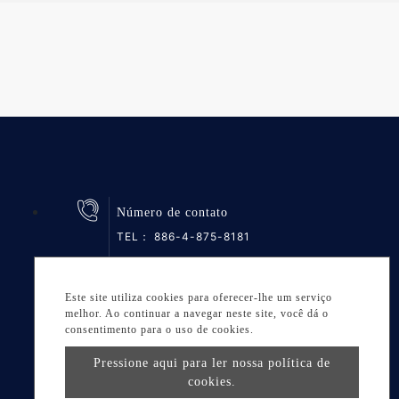
Número de contato
TEL：
886-4-875-8181
FAX：886-4-875-6161
Este site utiliza cookies para oferecer-lhe um serviço
melhor. Ao continuar a navegar neste site, você dá o
consentimento para o uso de cookies.
Pressione aqui para ler nossa política de
cookies.