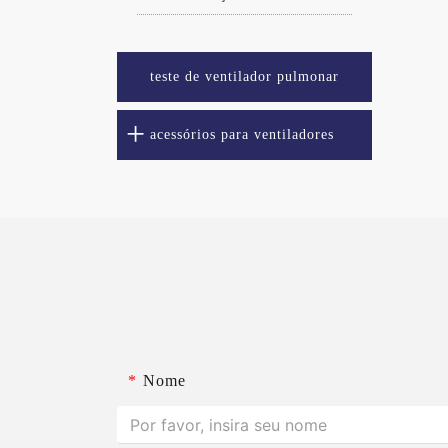
teste de ventilador pulmonar
acessórios para ventiladores
*
Nome