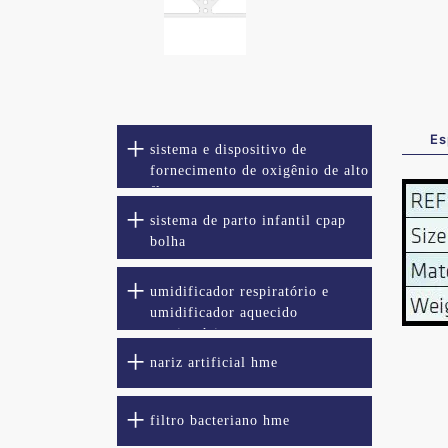
Es
sistema e dispositivo de
fornecimento de oxigênio de alto
fluxo
sistema de parto infantil cpap
bolha
umidificador respiratório e
umidificador aquecido
respiratório
nariz artificial hme
filtro bacteriano hme