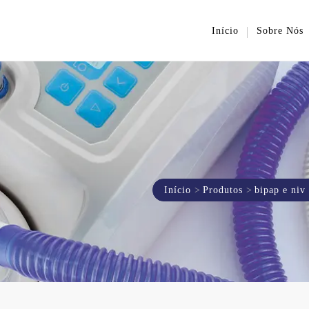
Início
Sobre Nós
Início
Produtos
bipap e niv