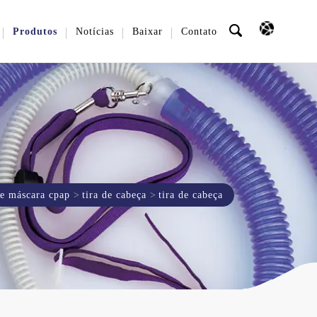
Produtos
Notícias
Baixar
Contato
 e máscara cpap
tira de cabeça
tira de cabeça