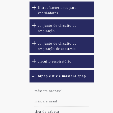
filtros bacterianos para
ventiladores
conjunto de circuito de
respiração
conjunto de circuito de
respiração de anestesia
circuito respiratório
bipap e niv e máscara cpap
máscara oronasal
máscara nasal
tira de cabeça