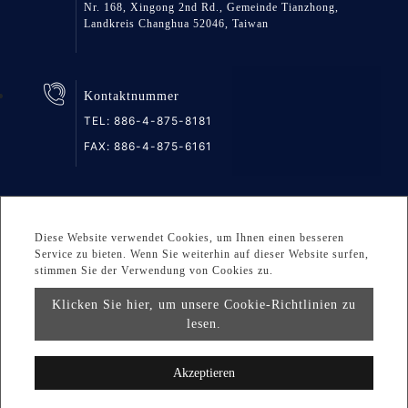
Nr. 168, Xingong 2nd Rd., Gemeinde Tianzhong,
Landkreis Changhua 52046, Taiwan
Kontaktnummer
TEL:
886-4-875-8181
FAX: 886-4-875-6161
Seitenverzeichnis
Datenschutz
DESIGNED BY Atteipo
Diese Website verwendet Cookies, um Ihnen einen besseren
Service zu bieten. Wenn Sie weiterhin auf dieser Website surfen,
stimmen Sie der Verwendung von Cookies zu.
Copyright © 2026 GREAT GROUP MEDICAL CO., LTD. All
rights reserved.
Klicken Sie hier, um unsere Cookie-Richtlinien zu
lesen.
info@greatgroup.com.tw
Akzeptieren
wiederholte automatische Zufuhrkammer - mit
Befeuchtungsring