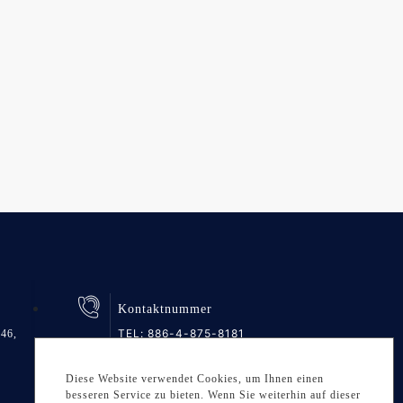
Kontaktnummer
TEL:
886-4-875-8181
46,
FAX: 886-4-875-6161
Diese Website verwendet Cookies, um Ihnen einen
besseren Service zu bieten. Wenn Sie weiterhin auf dieser