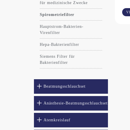
für medizinische Zwecke
VF
Spirometriefilter
Hauptstrom-Bakterien-
Virenfilter
Hepa-Bakterienfilter
Siemens Filter für
Bakterienfilter
Beatmungsschlauchset
Anästhesie-Beatmungsschlauchset
Atemkreislauf