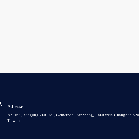
Adresse
Nr. 168, Xingong 2nd Rd., Gemeinde Tianzhong, Landkreis Changhua 520
Taiwan