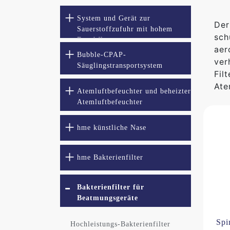
System und Gerät zur
Der
Sauerstoffzufuhr mit hohem
sch
Durchfluss
aer
Bubble-CPAP-
ver
Säuglingstransportsystem
Fil
Ate
Atemluftbefeuchter und beheizter
Atemluftbefeuchter
hme künstliche Nase
hme Bakterienfilter
Bakterienfilter für
Beatmungsgeräte
Spi
Hochleistungs-Bakterienfilter