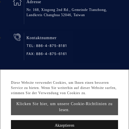
Adresse
Nr. 168, Xingong 2nd Rd., Gemeinde Tianzhong,
Landkreis Changhua 52046, Taiwan
Kontaktnummer
TEL:
886-4-875-8181
FAX: 886-4-875-6161
Seitenverzeichnis
Datenschutz
DESIGNED BY Atteipo
Diese Website verwendet Cookies, um Ihnen einen besseren
Service zu bieten. Wenn Sie weiterhin auf dieser Website surfen,
Copyright © 2026 GREAT GROUP MEDICAL CO., LTD. All
stimmen Sie der Verwendung von Cookies zu.
rights reserved.
Klicken Sie hier, um unsere Cookie-Richtlinien zu
lesen.
info@greatgroup.com.tw
Akzeptieren