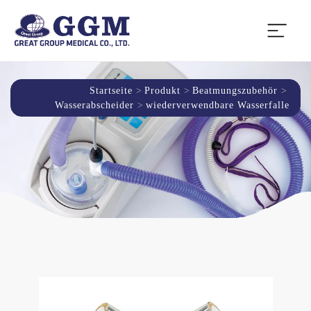
Startseite
Produkt
Beatmungszubehör
Wasserabscheider
wiederverwendbare Wasserfalle