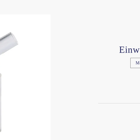
Einw
M