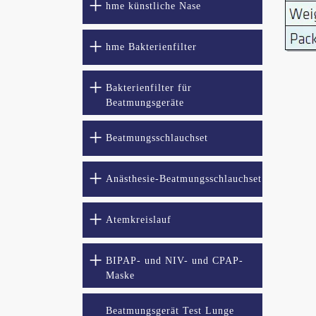
hme künstliche Nase
hme Bakterienfilter
Bakterienfilter für
Beatmungsgeräte
Beatmungsschlauchset
Anästhesie-Beatmungsschlauchset
Atemkreislauf
BIPAP- und NIV- und CPAP-
Maske
Beatmungsgerät Test Lunge