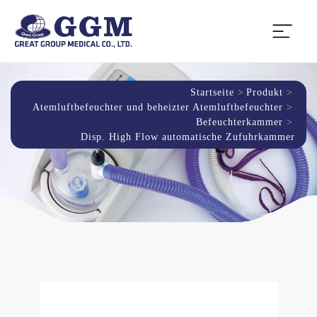
Startseite
Produkt
Atemluftbefeuchter und beheizter Atemluftbefeuchter
Befeuchterkammer
Disp. High Flow automatische Zufuhrkammer