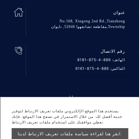
عنوان
No.168, Xingong 2nd Rd.,Tianzhong
Township,مقاطعة تشانغهوا 52046, تايوان
رقم الاتصال
الهاتف:
886-4-875-8181
الفاكس: 886-4-875-6161
DESIGNED BY Atteipo
خريطة الموقع
الخصوصية
Copyright © 2026 GREAT GROUP MEDICAL CO., LTD. All
يستخدم هذا الموقع الإلكتروني ملفات تعريف الارتباط لتوفير
خدمة أفضل لك. من خلال الاستمرار في تصفح هذا الموقع، فإنك
rights reserved.
تعطي موافقتك على استخدام ملفات تعريف الارتباط.
info@greatgroup.com.tw
انقر هنا لقراءة سياسة ملفات تعريف الارتباط لدينا.