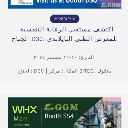
2025/09/10
اكتشف مستقبل الرعاية التنفسية -
الجناح D30، المعرض الطبي التايلاندي
2025
التاريخ: ١٠-١٢ سبتمبر ٢٠٢٥
الجناح: D30 | المكان: مركز BITEC، بانكوك