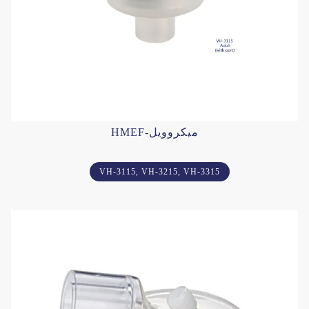
HMEF-ميكروويل
VH-3115, VH-3215, VH-3315