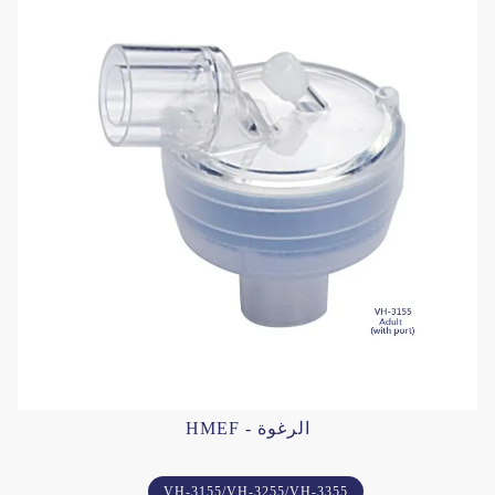
HMEF - الرغوة
VH-3155/VH-3255/VH-3355