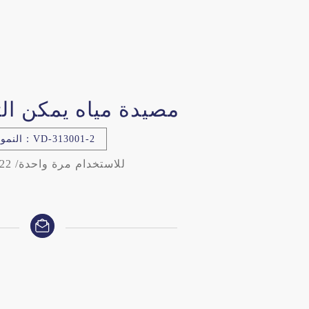
مصيدة مياه يمكن ال
النموذج：VD-313001-2
للاستخدام مرة واحدة/ 22م، 15ف