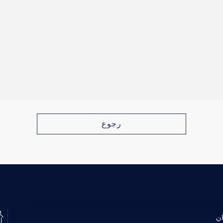
رجوع
ن