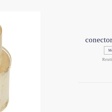
conector
M
Reut