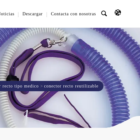
oticias
Descargar
Contacta con nosotras
r recto tipo medico
conector recto reutilizable