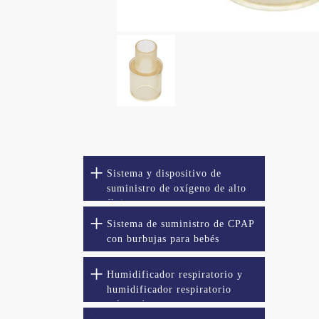
Sistema y dispositivo de
suministro de oxígeno de alto
flujo
Sistema de suministro de CPAP
con burbujas para bebés
Humidificador respiratorio y
humidificador respiratorio
calentado