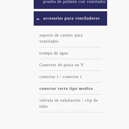
prueba de pulmón con ventilador
accesorios para ventiladores
soporte de catéter para
ventilador
trampa de agua
Conector de pieza en Y
conector l / conector t
conector recto tipo medico
válvula de exhalación / clip de
tubo