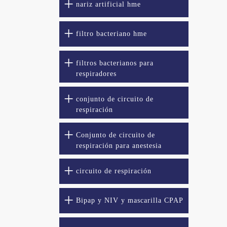
nariz artificial hme
filtro bacteriano hme
filtros bacterianos para
respiradores
conjunto de circuito de
respiración
Conjunto de circuito de
respiración para anestesia
circuito de respiración
Bipap y NIV y mascarilla CPAP