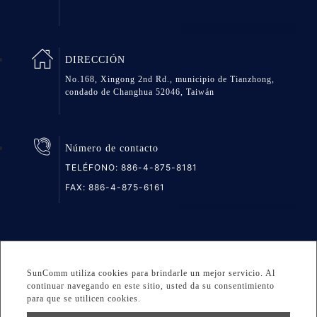
DIRECCIÓN
No.168, Xingong 2nd Rd., municipio de Tianzhong,
condado de Changhua 52046, Taiwán
Número de contacto
TELÉFONO:
886-4-875-8181
FAX: 886-4-875-6161
Mapa del sitio
Intimidad
DESIGNED BY Atteipo
SunComm utiliza cookies para brindarle un mejor servicio. Al
Copyright © 2026 GREAT GROUP MEDICAL CO., LTD. All
continuar navegando en este sitio, usted da su consentimiento
para que se utilicen cookies.
rights reserved.