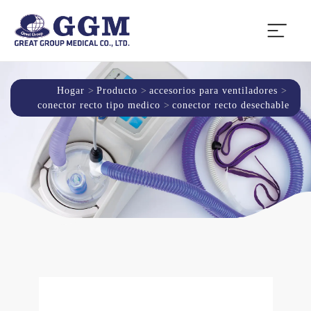
Hogar
Producto
accesorios para ventiladores
conector recto tipo medico
conector recto desechable