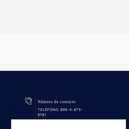
Número de contacto
TELÉFONO:
886-4-875-
8181
FAX: 886-4-875-6161