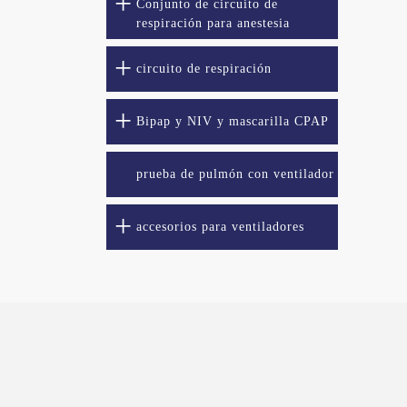
Conjunto de circuito de
respiración para anestesia
circuito de respiración
Bipap y NIV y mascarilla CPAP
prueba de pulmón con ventilador
accesorios para ventiladores