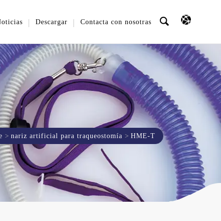
oticias
Descargar
Contacta con nosotras
e
nariz artificial para traqueostomía
HME-T