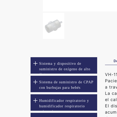
D
Sistema y dispositivo de
suministro de oxígeno de alto
VH-11
flujo
Pacie
Sistema de suministro de CPAP
a tra
con burbujas para bebés
La ca
el ca
Humidificador respiratorio y
El di
humidificador respiratorio
acum
calentado