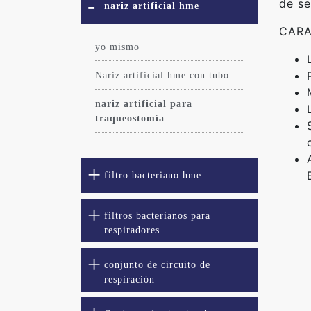
de se
nariz artificial hme
CARA
yo mismo
Nariz artificial hme con tubo
nariz artificial para
traqueostomía
filtro bacteriano hme
filtros bacterianos para
respiradores
conjunto de circuito de
respiración