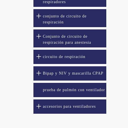
respiradores
conjunto de circuito de
respiración
Conjunto de circuito de
respiración para anestesia
circuito de respiración
Bipap y NIV y mascarilla CPAP
prueba de pulmón con ventilador
accesorios para ventiladores