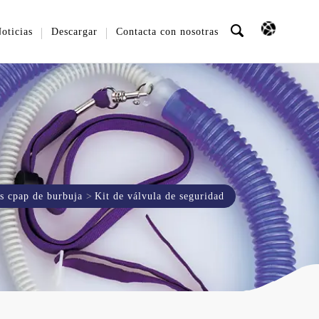
oticias
Descargar
Contacta con nosotras
os cpap de burbuja
Kit de válvula de seguridad