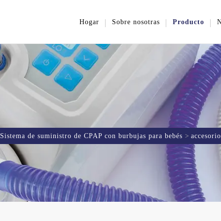
Hogar
Sobre nosotras
Producto
N
Sistema de suministro de CPAP con burbujas para bebés
accesori