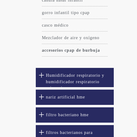
cánula nasal infantil
gorro infantil tipo cpap
casco médico
Mezclador de aire y oxígeno
accesorios cpap de burbuja
Humidificador respiratorio y
humidificador respiratorio
calentado
nariz artificial hme
filtro bacteriano hme
filtros bacterianos para