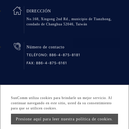
DIRECCIÓN
No.168, Xingong 2nd Rd., municipio de Tianzhong,
condado de Changhua 52046, Taiwán
Número de contacto
TELÉFONO:
886-4-875-8181
FAX: 886-4-875-6161
Mapa del sitio
Intimidad
DESIGNED BY Atteipo
SunComm utiliza cookies para brindarle un mejor servicio. Al
Copyright © 2026 GREAT GROUP MEDICAL CO., LTD. All
continuar navegando en este sitio, usted da su consentimiento
para que se utilicen cookies.
rights reserved.
Presione aquí para leer nuestra política de cookies.
info@greatgroup.com.tw