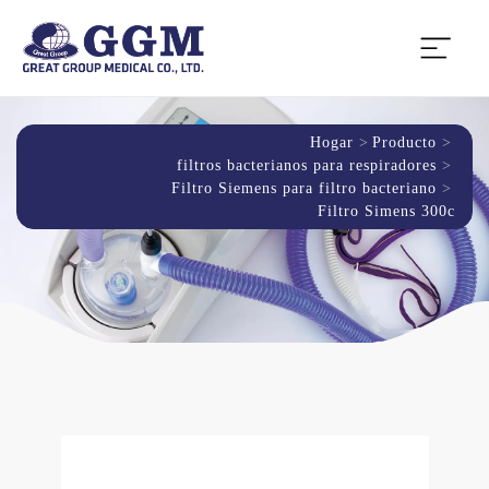
Hogar
Producto
filtros bacterianos para respiradores
Filtro Siemens para filtro bacteriano
Filtro Simens 300c