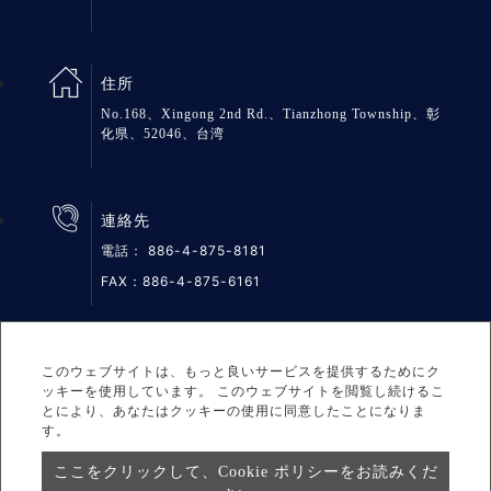
住所
No.168、Xingong 2nd Rd.、Tianzhong Township、彰
化県、52046、台湾
連絡先
電話：
886-4-875-8181
FAX：886-4-875-6161
このウェブサイトは、もっと良いサービスを提供するためにク
サイトマップ
プライバシー
DESIGNED BY Atteipo
ッキーを使用しています。 このウェブサイトを閲覧し続けるこ
とにより、あなたはクッキーの使用に同意したことになりま
す。
Copyright © 2026 GREAT GROUP MEDICAL CO., LTD. All
rights reserved.
ここをクリックして、Cookie ポリシーをお読みくだ