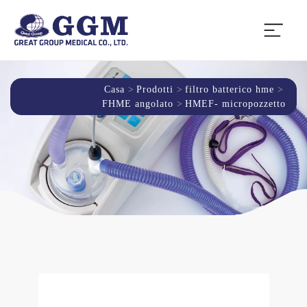
Casa
Prodotti
filtro batterico hme
FHME angolato
HMEF- micropozzetto