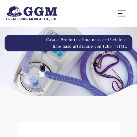
Casa
Prodotti
hme naso artificiale
hme naso artificiale con tubo
HME