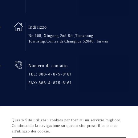
Indirizzo
No.168, Xingong 2nd Rd.,Tianzhong
Township,Contea di Changhua 52046, Taiwan
Numero di contatto
TEL:
886-4-875-8181
FAX: 886-4-875-6161
Mappa del Sito
Privacy
DESIGNED BY Atteipo
Questo Sito utilizza i cookies per fornirti un servizio migliore.
Copyright © 2026 GREAT GROUP MEDICAL CO., LTD. All
Continuando la navigazione su questo sito presti il consenso
all'utilizzo dei cookie.
rights reserved.