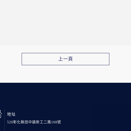
上一頁
地址
520彰化縣田中鎮新工二路168號