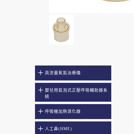
高流量氧氣治療儀
嬰兒用氣泡式正壓呼吸輔助器系
統
呼吸機加熱濕化器
人工鼻(HME)