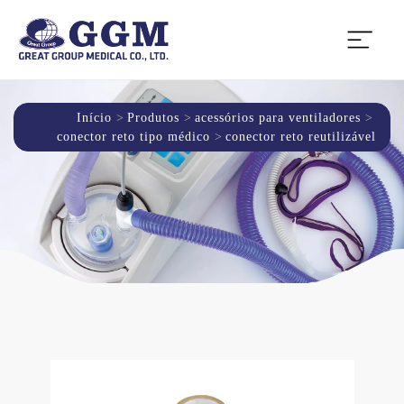
Início
Produtos
acessórios para ventiladores
conector reto tipo médico
conector reto reutilizável