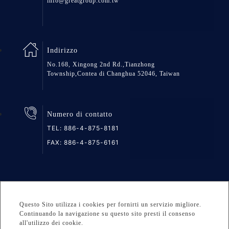
info@greatgroup.com.tw
Indirizzo
No.168, Xingong 2nd Rd.,Tianzhong
Township,Contea di Changhua 52046, Taiwan
Numero di contatto
TEL:
886-4-875-8181
FAX: 886-4-875-6161
Mappa del Sito
Privacy
DESIGNED BY Atteipo
Questo Sito utilizza i cookies per fornirti un servizio migliore.
Copyright © 2026 GREAT GROUP MEDICAL CO., LTD. All
Continuando la navigazione su questo sito presti il consenso
all'utilizzo dei cookie.
rights reserved.