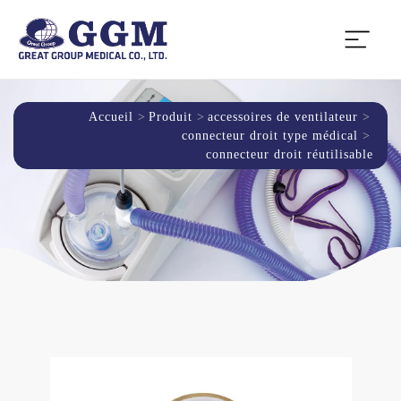
Accueil
Produit
accessoires de ventilateur
connecteur droit type médical
connecteur droit réutilisable