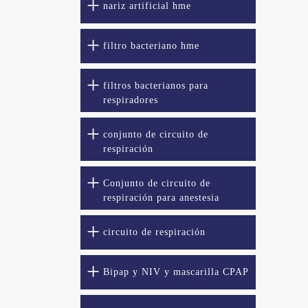
nariz artificial hme
filtro bacteriano hme
filtros bacterianos para
respiradores
conjunto de circuito de
respiración
Conjunto de circuito de
respiración para anestesia
circuito de respiración
Bipap y NIV y mascarilla CPAP