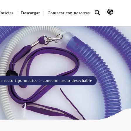
oticias
Descargar
Contacta con nosotras
r recto tipo medico
conector recto desechable