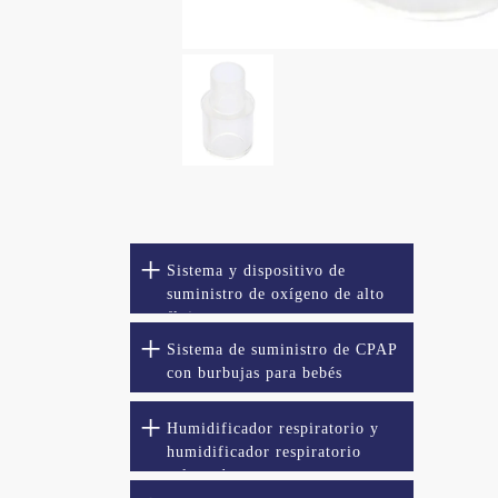
Sistema y dispositivo de
suministro de oxígeno de alto
flujo
Sistema de suministro de CPAP
con burbujas para bebés
Humidificador respiratorio y
humidificador respiratorio
calentado