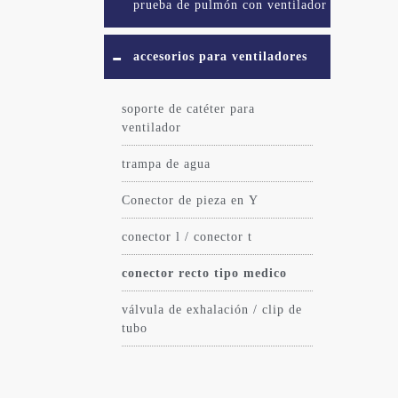
prueba de pulmón con ventilador
accesorios para ventiladores
soporte de catéter para
ventilador
trampa de agua
Conector de pieza en Y
conector l / conector t
conector recto tipo medico
válvula de exhalación / clip de
tubo