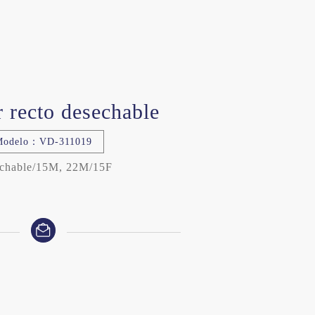
r recto desechable
Modelo：VD-311019
chable/15M, 22M/15F