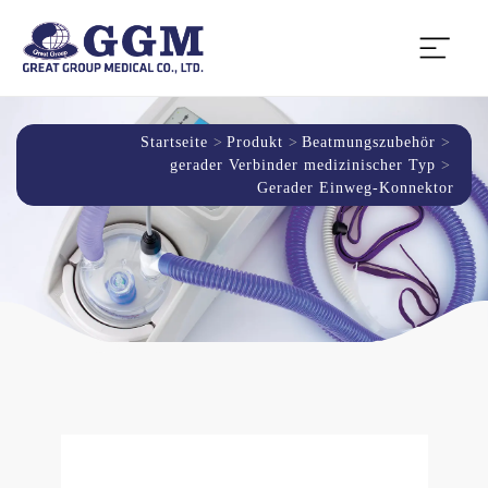
Startseite
Produkt
Beatmungszubehör
gerader Verbinder medizinischer Typ
Gerader Einweg-Konnektor